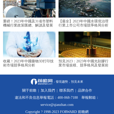
重磅！2023年中國及31省市塑料
【最全】2023年中國水環境治理
機械行業政策匯總、解讀及發展
行業上市公司市場競爭格局分析
目標分析
收藏！2023年中國藥物3D打印技
預見2023：2023年中國光刻膠行
術市場競爭格局分析
業市場規模、競爭格局及發展前
景分析
- 發現趨勢，預見未來
關于前瞻
|
加入我們
|
聯系我們
|
品牌合作
違法和不良信息舉報電話：400-068-7188 舉報郵箱：
service@qianzhan.com
Copyright ? 1998-2023 FORWARD 前瞻網