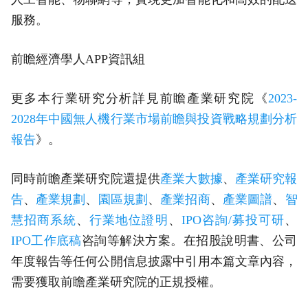
服務。
前瞻經濟學人APP資訊組
更多本行業研究分析詳見前瞻產業研究院《
2023-
2028年中國無人機行業市場前瞻與投資戰略規劃分析
報告
》。
同時前瞻產業研究院還提供
產業大數據
、
產業研究報
告
、
產業規劃
、
園區規劃
、
產業招商
、
產業圖譜
、
智
慧招商系統
、
行業地位證明
、
IPO咨詢/募投可研
、
IPO工作底稿
咨詢等解決方案。在招股說明書、公司
年度報告等任何公開信息披露中引用本篇文章內容，
需要獲取前瞻產業研究院的正規授權。