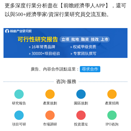
更多深度行業分析盡在【前瞻經濟學人APP】，還可
以與500+經濟學家/資深行業研究員交流互動。
廣告、內容合作請點這里：
尋求合作
咨詢·服務
研究報告
產業規劃
園區規劃
產業招商
項目可研
市場調研
投資選址
IPO咨詢