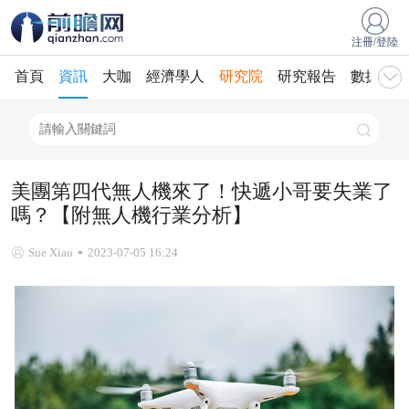
注冊/登陸
首頁
資訊
大咖
經濟學人
研究院
研究報告
數據庫
美團第四代無人機來了！快遞小哥要失業了
嗎？【附無人機行業分析】
Sue Xiao
2023-07-05 16:24