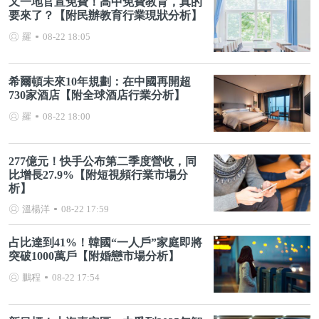
又一地官宣免費！高中免費教育，真的
要來了？【附民辦教育行業現狀分析】
羅
08-22 18:05
希爾頓未來10年規劃：在中國再開超
730家酒店【附全球酒店行業分析】
羅
08-22 18:00
277億元！快手公布第二季度營收，同
比增長27.9%【附短視頻行業市場分
析】
溫楊洋
08-22 17:59
占比達到41%！韓國“一人戶”家庭即將
突破1000萬戶【附婚戀市場分析】
鵬程
08-22 17:54