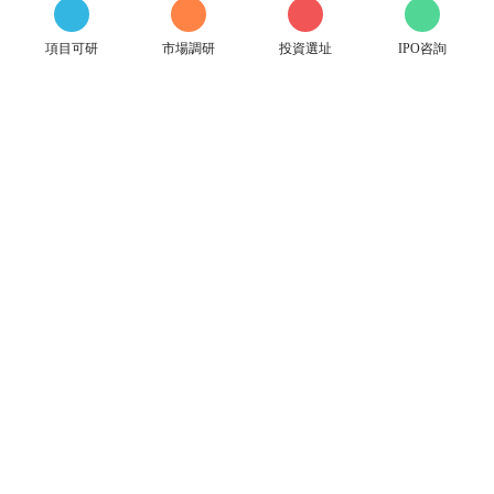
項目可研
市場調研
投資選址
IPO咨詢