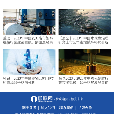
重磅！2023年中國及31省市塑料
【最全】2023年中國水環境治理
機械行業政策匯總、解讀及發展
行業上市公司市場競爭格局分析
目標分析
收藏！2023年中國藥物3D打印技
預見2023：2023年中國光刻膠行
術市場競爭格局分析
業市場規模、競爭格局及發展前
景分析
- 發現趨勢，預見未來
關于前瞻
|
加入我們
|
聯系我們
|
品牌合作