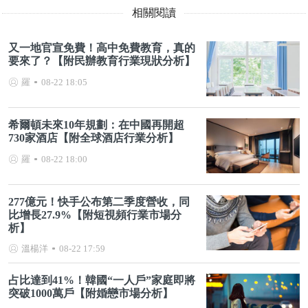
相關閱讀
又一地官宣免費！高中免費教育，真的
要來了？【附民辦教育行業現狀分析】
羅
08-22 18:05
希爾頓未來10年規劃：在中國再開超
730家酒店【附全球酒店行業分析】
羅
08-22 18:00
277億元！快手公布第二季度營收，同
比增長27.9%【附短視頻行業市場分
析】
溫楊洋
08-22 17:59
占比達到41%！韓國“一人戶”家庭即將
突破1000萬戶【附婚戀市場分析】