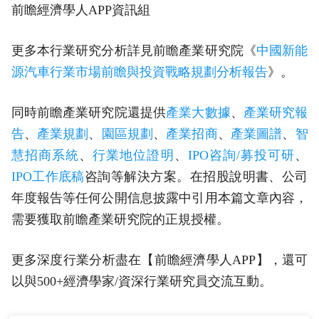
前瞻經濟學人APP資訊組
更多本行業研究分析詳見前瞻產業研究院《
中國新能
源汽車行業市場前瞻與投資戰略規劃分析報告
》。
同時前瞻產業研究院還提供
產業大數據
、
產業研究報
告
、
產業規劃
、
園區規劃
、
產業招商
、
產業圖譜
、
智
慧招商系統
、
行業地位證明
、
IPO咨詢/募投可研
、
IPO工作底稿
咨詢等解決方案。在招股說明書、公司
年度報告等任何公開信息披露中引用本篇文章內容，
需要獲取前瞻產業研究院的正規授權。
更多深度行業分析盡在【前瞻經濟學人APP】，還可
以與500+經濟學家/資深行業研究員交流互動。