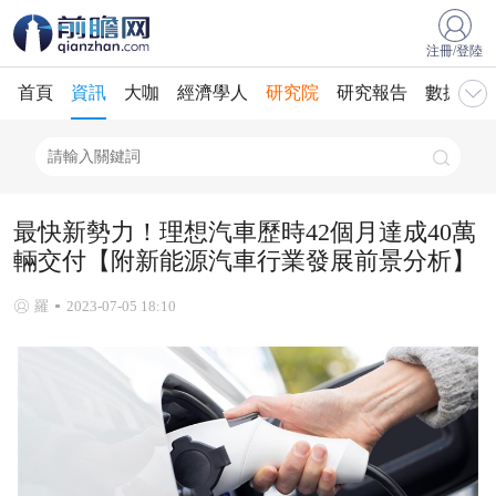
注冊/登陸
首頁
資訊
大咖
經濟學人
研究院
研究報告
數據庫
最快新勢力！理想汽車歷時42個月達成40萬
輛交付【附新能源汽車行業發展前景分析】
羅
2023-07-05 18:10