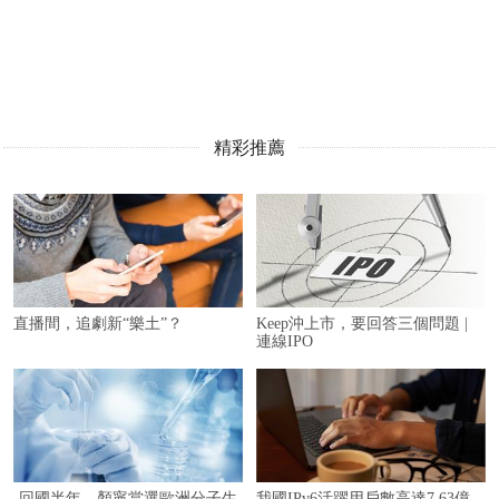
精彩推薦
直播間，追劇新“樂土”？
Keep沖上市，要回答三個問題 |
連線IPO
-回國半年，顏寧當選歐洲分子生
我國IPv6活躍用戶數高達7.63億