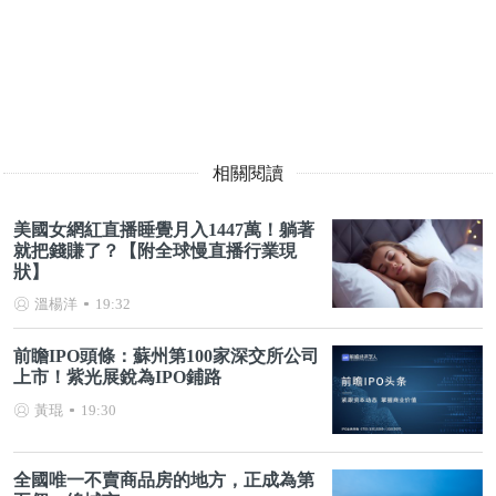
相關閱讀
美國女網紅直播睡覺月入1447萬！躺著
就把錢賺了？【附全球慢直播行業現
狀】
溫楊洋
19:32
前瞻IPO頭條：蘇州第100家深交所公司
上市！紫光展銳為IPO鋪路
黃琨
19:30
全國唯一不賣商品房的地方，正成為第