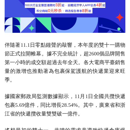
伴隨著11.1日零點鐘聲的敲響，本年度的雙十一購物
節正式拉開帷幕。據不完全統計，超2600個品牌開售
第一小時的成交額超過去年全天。各大電商平臺銷售
量的激增也推動著為包裹保駕護航的快遞業迎來旺
季。
據國家郵政局監測數據顯示，11月1日全國共攬快遞
包裹5.69億件，同比增長28.54%。其中，廣東省和浙
江省的快遞攬收量雙雙破一億件。