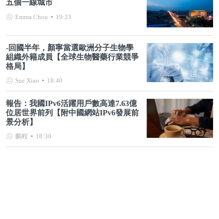
五個一線城市
Emma Chou
19:23
-回國半年，顏寧當選歐洲分子生物學
組織外籍成員【全球生物醫藥行業競爭
格局】
Sue Xiao
18:40
報告：我國IPv6活躍用戶數高達7.63億
位居世界前列【附中國網站IPv6發展前
景分析】
鵬程
18:30