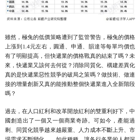
雖然，極兔的低價策略遭到了監管警告，極兔的價格
上漲到1.4元左右，圓通、申通、韻達等每單均價也
有了明顯提高，但快遞業的價格戰真的結束了嗎？未
來，快遞業又該何去何從？消除同質化、構建差異化
真的是快遞業惡性競爭的破局之策嗎？做技術、做連
接的增量創新又真的能推動整個快遞業進入全新階段
嗎？
過去，在人口紅利和改革開放紅利的雙重利好下，中
國創造出了一個又一個商業奇跡。可如今，產能過
剩、同質化競爭越來越嚴重、人力成本不斷上升、市
場需求不斷變化……如此種種，讓各行各業的人都深