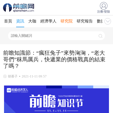
注冊/登陸
首頁
資訊
大咖
經濟學人
研究院
研究報告
數據庫
前瞻知識節：“瘋狂兔子”來勢洶洶，“老大
哥們”秣馬厲兵，快遞業的價格戰真的結束
了嗎？
胡慕子
2021-11-11 09:57