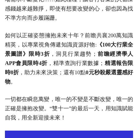
感錢越來越難掙，即使有想要改變的心，卻也因為找
不準方向而步履蹣跚。
如何以正確姿態擁抱未來十年？前瞻共襄200萬知識
精英，以專業視角傳遞知識資源好物:
《100
大行業全
景圖譜》限時3
折
，洞見行業趨勢；
前瞻經濟學人
APP
會員限時4
折
，精準查詢行業數據；
精選報告限
時
8
折
，助力未來決策；還有10點
0
元秒殺嚴選靈感好
物
。
一切都在瞬息萬變，唯一的不變是不斷改變，唯一的
正確是擁抱改變。“雙十一”的最后一天，用知識賦能
自我，用全新迎接未來！