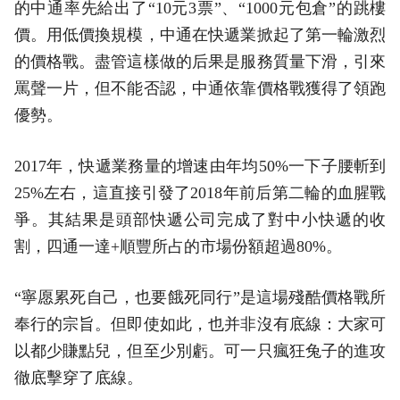
的中通率先給出了“10元3票”、“1000元包倉”的跳樓
價。用低價換規模，中通在快遞業掀起了第一輪激烈
的價格戰。盡管這樣做的后果是服務質量下滑，引來
罵聲一片，但不能否認，中通依靠價格戰獲得了領跑
優勢。
2017年，快遞業務量的增速由年均50%一下子腰斬到
25%左右，這直接引發了2018年前后第二輪的血腥戰
爭。其結果是頭部快遞公司完成了對中小快遞的收
割，四通一達+順豐所占的市場份額超過80%。
“寧愿累死自己，也要餓死同行”是這場殘酷價格戰所
奉行的宗旨。但即使如此，也并非沒有底線：大家可
以都少賺點兒，但至少別虧。可一只瘋狂兔子的進攻
徹底擊穿了底線。