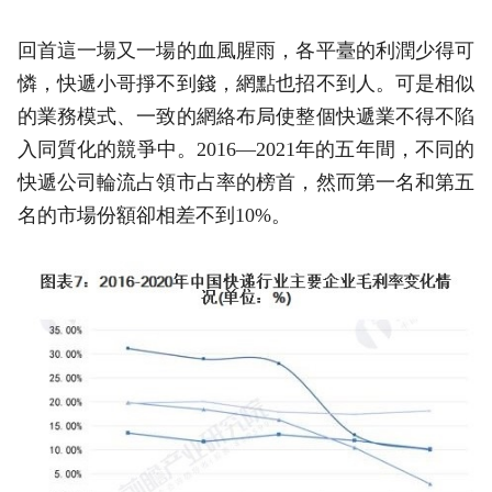
回首這一場又一場的血風腥雨，各平臺的利潤少得可
憐，快遞小哥掙不到錢，網點也招不到人。可是相似
的業務模式、一致的網絡布局使整個快遞業不得不陷
入同質化的競爭中。2016—2021年的五年間，不同的
快遞公司輪流占領市占率的榜首，然而第一名和第五
名的市場份額卻相差不到10%。