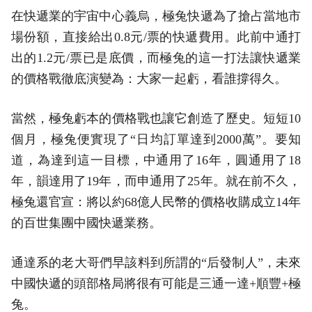
在快遞業的宇宙中心義烏，極兔快遞為了搶占當地市
場份額，直接給出0.8元/票的快遞費用。此前中通打
出的1.2元/票已是底價，而極兔的這一打法讓快遞業
的價格戰徹底演變為：大家一起虧，看誰撐得久。
當然，極兔虧本的價格戰也讓它創造了歷史。短短10
個月，極兔便實現了“日均訂單達到2000萬”。要知
道，為達到這一目標，中通用了16年，圓通用了18
年，韻達用了19年，而申通用了25年。就在前不久，
極兔還官宣：將以約68億人民幣的價格收購成立14年
的百世集團中國快遞業務。
通達系的老大哥們早該料到所謂的“后發制人”，未來
中國快遞的頭部格局將很有可能是三通一達+順豐+極
兔。