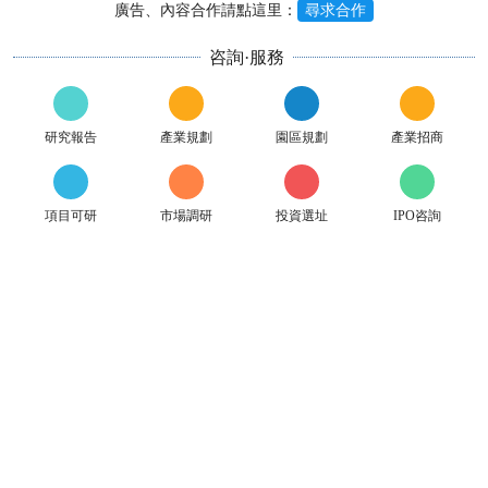
廣告、內容合作請點這里：
尋求合作
咨詢·服務
研究報告
產業規劃
園區規劃
產業招商
項目可研
市場調研
投資選址
IPO咨詢