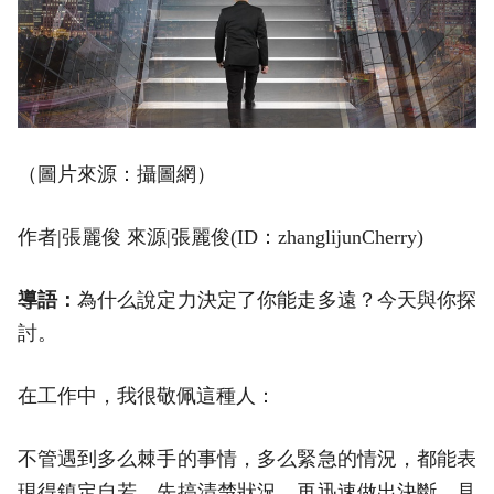
（圖片來源：攝圖網）
作者|張麗俊 來源|張麗俊(ID：zhanglijunCherry)
導語：
為什么說定力決定了你能走多遠？今天與你探
討。
在工作中，我很敬佩這種人：
不管遇到多么棘手的事情，多么緊急的情況，都能表
現得鎮定自若，先搞清楚狀況，再迅速做出決斷，見